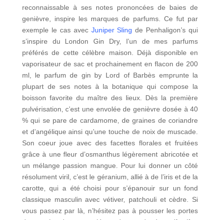
reconnaissable à ses notes prononcées de baies de
genièvre, inspire les marques de parfums. Ce fut par
exemple le cas avec
Juniper Sling
de Penhaligon’s qui
s’inspire du London Gin Dry, l’un de mes parfums
préférés de cette célèbre maison. Déjà disponible en
vaporisateur de sac et prochainement en flacon de 200
ml, le parfum de gin by Lord of Barbès emprunte la
plupart de ses notes à la botanique qui compose la
boisson favorite du maître des lieux. Dès la première
pulvérisation, c’est une envolée de genièvre dosée à 40
% qui se pare de cardamome, de graines de coriandre
et d’angélique ainsi qu’une touche de noix de muscade.
Son coeur joue avec des facettes florales et fruitées
grâce à une fleur d’osmanthus légèrement abricotée et
un mélange passion mangue. Pour lui donner un côté
résolument viril, c’est le géranium, allié à de l’iris et de la
carotte, qui a été choisi pour s’épanouir sur un fond
classique masculin avec vétiver, patchouli et cèdre. Si
vous passez par là, n’hésitez pas à pousser les portes