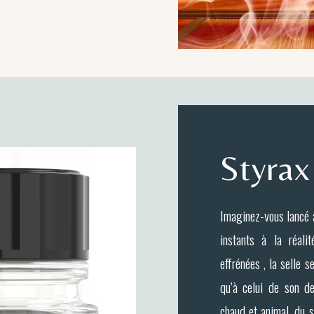
Styrax
Imaginez-vous lancé 
instants à la réal
effrénées , la selle 
qu’à celui de son des
chaud et animal, du 