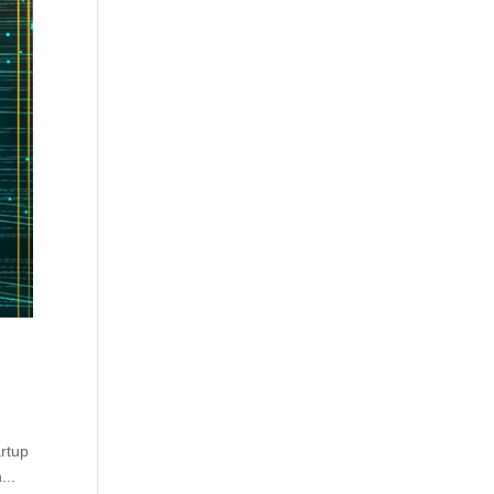
artup
...