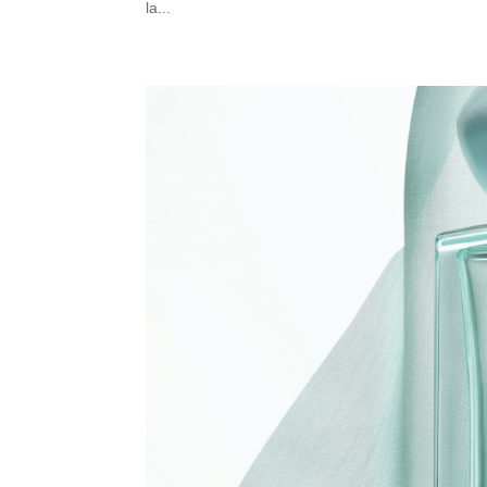
la...