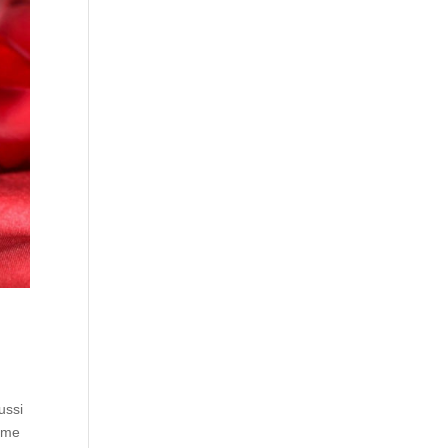
ussi
omme