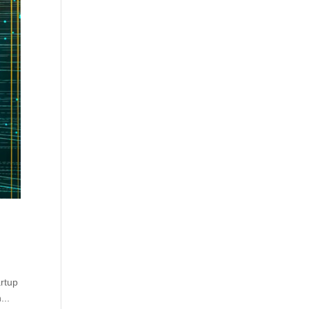
artup
...