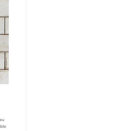
ieu
ible