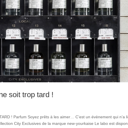
e soit trop tard !
 ! Parfum Soyez prêts à les aimer… C’est un évènement qui n’a l
llection City Exclusives de la marque new-yourkaise Le labo est dispon