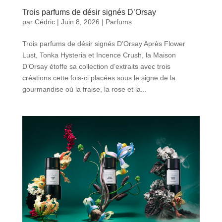
Trois parfums de désir signés D’Orsay
par
Cédric
|
Juin 8, 2026
|
Parfums
Trois parfums de désir signés D’Orsay Après Flower
Lust, Tonka Hysteria et Incence Crush, la Maison
D’Orsay étoffe sa collection d’extraits avec trois
créations cette fois-ci placées sous le signe de la
gourmandise où la fraise, la rose et la...