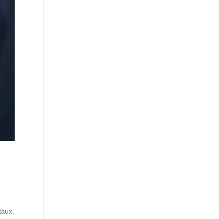
a
taux,