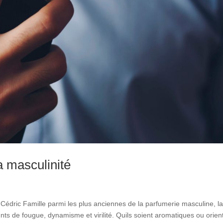
 masculinité
 Cédric Famille parmi les plus anciennes de la parfumerie masculine, l
s de fougue, dynamisme et virilité. Quils soient aromatiques ou orien