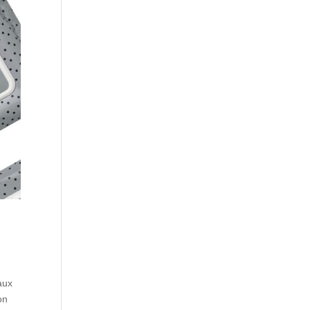
aux
on