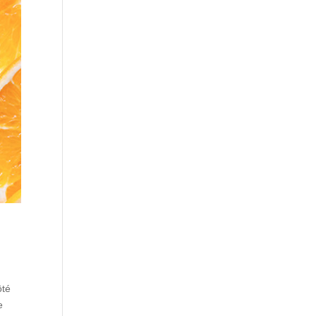
ôté
e