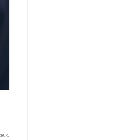
a
taux,