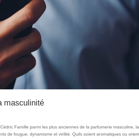
 masculinité
 Cédric Famille parmi les plus anciennes de la parfumerie masculine, l
s de fougue, dynamisme et virilité. Quils soient aromatiques ou orien