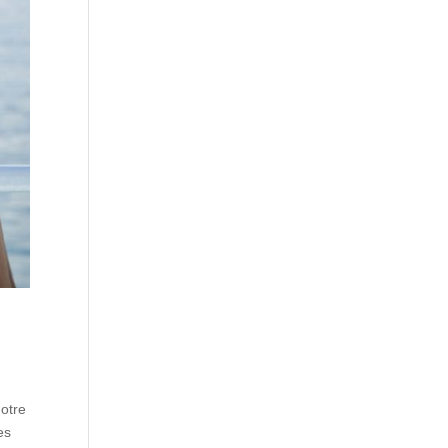
notre
es