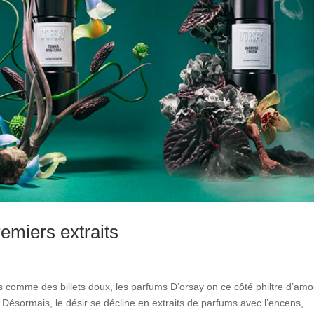
remiers extraits
s comme des billets doux, les parfums D’orsay on ce côté philtre d’amo
. Désormais, le désir se décline en extraits de parfums avec l’encens,...