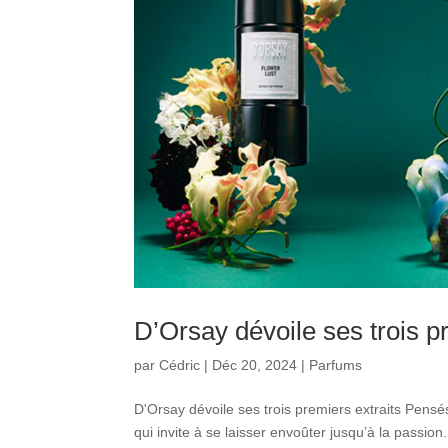
D’Orsay dévoile ses trois p
par
Cédric
|
Déc 20, 2024
|
Parfums
D'Orsay dévoile ses trois premiers extraits Pensé
qui invite à se laisser envoûter jusqu’à la passion