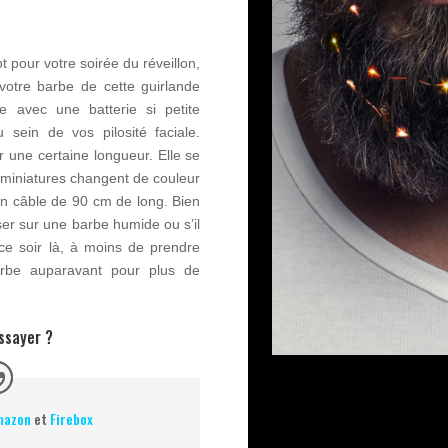
ot pour votre soirée du réveillon,
votre barbe de cette guirlande
ne avec une batterie si petite
 sein de vos pilosité faciale.
 une certaine longueur. Elle se
 miniatures changent de couleur
’un câble de 90 cm de long. Bien
iser sur une barbe humide ou s’il
ce soir là, à moins de prendre
arbe auparavant pour plus de
essayer ?
mazon
et
Firebox