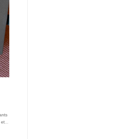
ants
et...