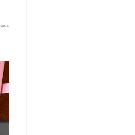
itées
r