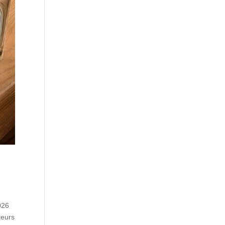
026
teurs