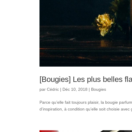
[Bougies] Les plus belles f
par
Cédric
|
Déc 10, 2018
|
Bougies
Parce qu’elle fait toujours plaisir, la bougie pa
d’inspiration, à condition qu’elle soit choisie avec