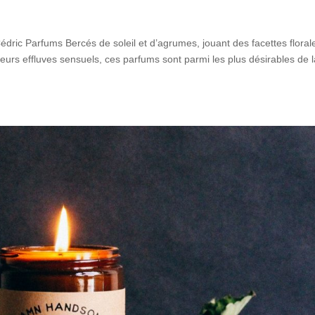
édric Parfums Bercés de soleil et d’agrumes, jouant des facettes floral
eurs effluves sensuels, ces parfums sont parmi les plus désirables de 