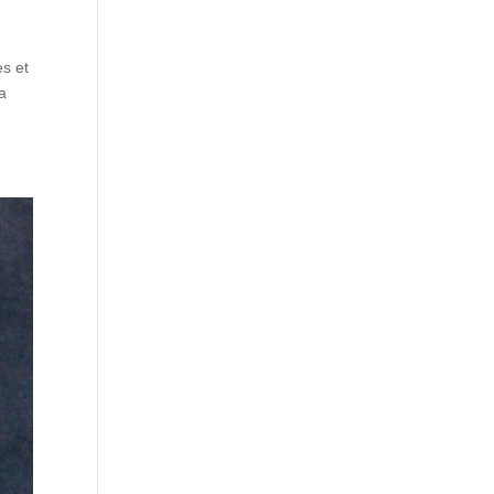
es et
la