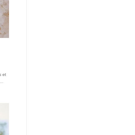
s et
..