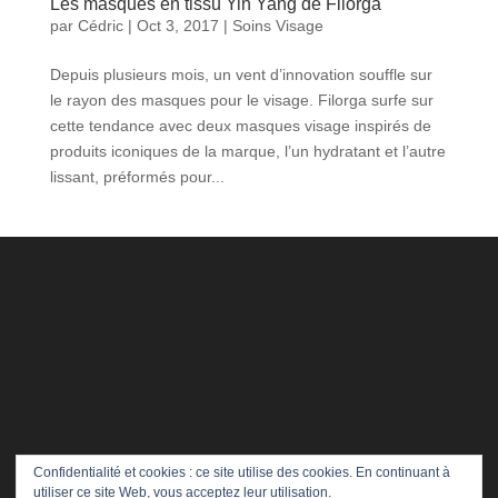
Les masques en tissu Yin Yang de Filorga
par
Cédric
|
Oct 3, 2017
|
Soins Visage
Depuis plusieurs mois, un vent d’innovation souffle sur
le rayon des masques pour le visage. Filorga surfe sur
cette tendance avec deux masques visage inspirés de
produits iconiques de la marque, l’un hydratant et l’autre
lissant, préformés pour...
Confidentialité et cookies : ce site utilise des cookies. En continuant à
utiliser ce site Web, vous acceptez leur utilisation.