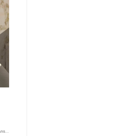
ns...