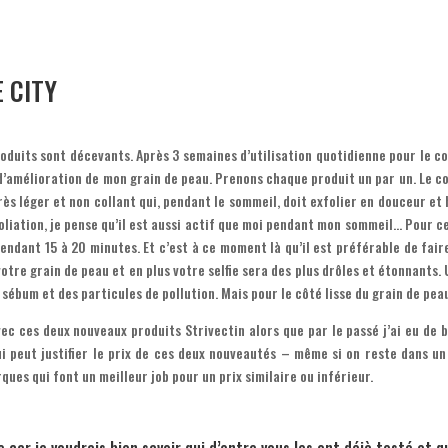
E CITY
produits sont décevants. Après 3 semaines d’utilisation quotidienne pour le
té d’amélioration de mon grain de peau. Prenons chaque produit un par un. Le 
ès léger et non collant qui, pendant le sommeil, doit exfolier en douceur et 
xfoliation, je pense qu’il est aussi actif que moi pendant mon sommeil… Pour ce
endant 15 à 20 minutes. Et c’est à ce moment là qu’il est préférable de faire
otre grain de peau et en plus votre selfie sera des plus drôles et étonnants. 
sébum et des particules de pollution. Mais pour le côté lisse du grain de peau
vec ces deux nouveaux produits Strivectin alors que par le passé j’ai eu de 
i peut justifier le prix de ces deux nouveautés – même si on reste dans un 
ues qui font un meilleur job pour un prix similaire ou inférieur.
 car je voudrais bien savoir qui d’entre vous les ont déjà testé et 