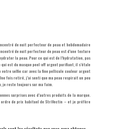
 concentré de nuit perfecteur de peau et hebdomadaire
concentré de nuit perfecteur de peau est d’une texture
hydrater la peau. Pour ce qui est de l’hydratation, pas
 qui est du masque peel-off argent purifiant, il s’étale
 votre selfie car avec la fine pellicule couleur argent
Une fois retiré, j’ai senti que ma peau respirait un peu
, je reste toujours sur ma faim.
bonnes surprises avec d’autres produits de la marque.
ordre de prix habituel de StriVectin – et je préfère
quels sont les résultats que vous avez obtenus.