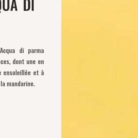
ua di
d’Acqua di parma
nces, dont une en
e ensoleillée et à
 la mandarine.