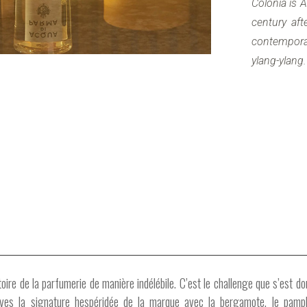
Colonia is 
century aft
contempora
ylang-ylang.
toire de la parfumerie de manière indélébile. C’est le challenge que s’est 
ves la signature hespéridée de la marque avec la bergamote, le pample