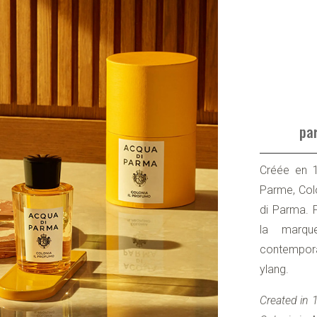
pa
Créée en 1
Parme, Col
di Parma. P
la marque
contemporai
ylang.
Created in 