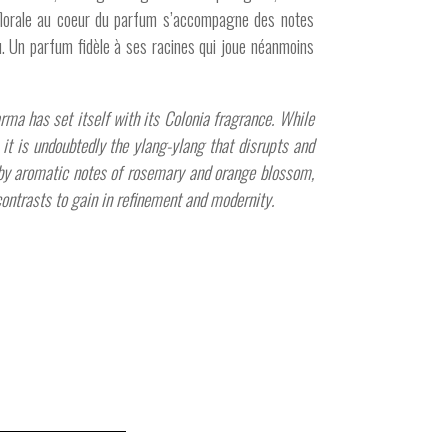
ce florale au coeur du parfum s’accompagne des notes
au. Un parfum fidèle à ses racines qui joue néanmoins
arma has set itself with its Colonia fragrance. While
 it is undoubtedly the ylang-ylang that disrupts and
ed by aromatic notes of rosemary and orange blossom,
 contrasts to gain in refinement and modernity.