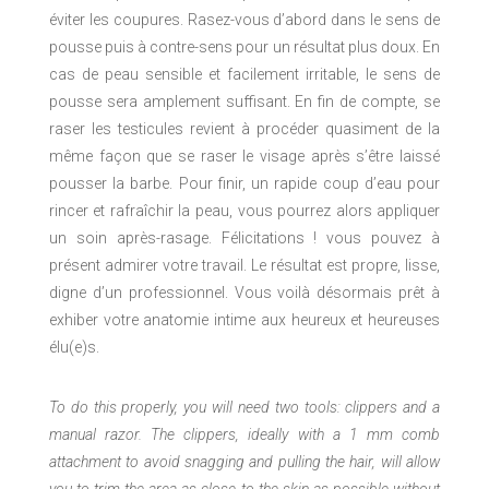
éviter les coupures. Rasez-vous d’abord dans le sens de
pousse puis à contre-sens pour un résultat plus doux. En
cas de peau sensible et facilement irritable, le sens de
pousse sera amplement suffisant. En fin de compte, se
raser les testicules revient à procéder quasiment de la
même façon que se raser le visage après s’être laissé
pousser la barbe. Pour finir, un rapide coup d’eau pour
rincer et rafraîchir la peau, vous pourrez alors appliquer
un soin après-rasage. Félicitations ! vous pouvez à
présent admirer votre travail. Le résultat est propre, lisse,
digne d’un professionnel. Vous voilà désormais prêt à
exhiber votre anatomie intime aux heureux et heureuses
élu(e)s.
To do this properly, you will need two tools: clippers and a
manual razor. The clippers, ideally with a 1 mm comb
attachment to avoid snagging and pulling the hair, will allow
you to trim the area as close to the skin as possible without