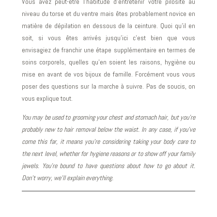
Vous avez peut-être l’habitude d’entretenir votre pilosité au
niveau du torse et du ventre mais êtes probablement novice en
matière de dépilation en dessous de la ceinture. Quoi qu’il en
soit, si vous êtes arrivés jusqu’ici c’est bien que vous
envisagiez de franchir une étape supplémentaire en termes de
soins corporels, quelles qu’en soient les raisons, hygiène ou
mise en avant de vos bijoux de famille. Forcément vous vous
poser des questions sur la marche à suivre. Pas de soucis, on
vous explique tout.
You may be used to grooming your chest and stomach hair, but you’re
probably new to hair removal below the waist. In any case, if you’ve
come this far, it means you’re considering taking your body care to
the next level, whether for hygiene reasons or to show off your family
jewels. You’re bound to have questions about how to go about it.
Don’t worry, we’ll explain everything.