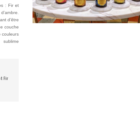
s : Fir et
 d’ambre.
ant d’être
une couche
e couleurs
i sublime
t Fir