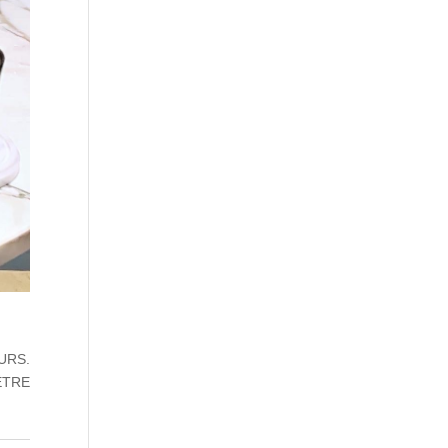
URS.
ÊTRE