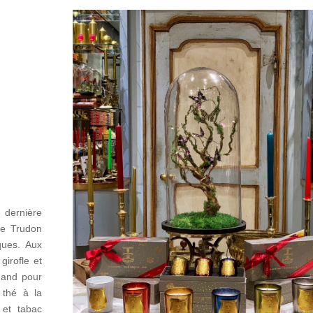
 dernière
re Trudon
ques. Aux
girofle et
mand pour
e thé à la
 et tabac