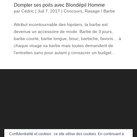
Dompter ses poils avec Blondépil Homme
par
Cédric
|
Juil 7, 2017
|
Concours
,
Rasage / Barbe
Attribut incontournable des hipsters, la barbe est
devenue un accessoire de mode. Barbe de 3 jours,
barbe courte, barbe longue, bouc, barbiche, favoris… à
chaque visage sa barbe mais toutes demandent de
l’entretien sans pour autant y consacrer un budget...
Confidentialité et cookies : ce site utilise des cookies. En continuant à