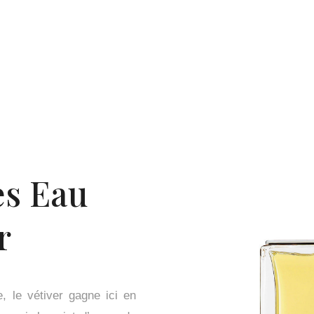
ès Eau
r
e, le vétiver gagne ici en