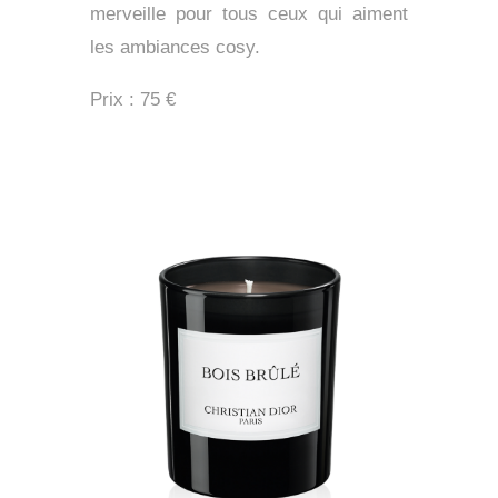
merveille pour tous ceux qui aiment
les ambiances cosy.
Prix : 75 €