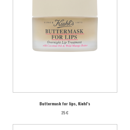
Buttermask for lips, Kiehl’s
25 €