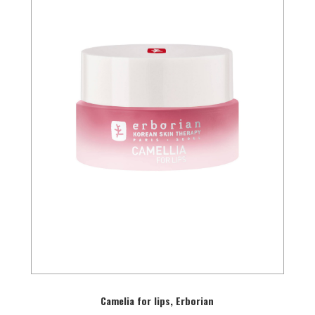
Camelia for lips, Erborian