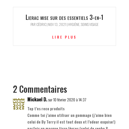
Lierac mise sur des essentiels 3-en-1
PAR
CÉDRIC
|
NOV 13, 2021
|
HYGIÈNE
,
SOINS VISAGE
LIRE PLUS
2 Commentaires
Mickael D.
sur 10 février 2020 à 14:37
Top t’es reco produits
Comme toi j’aime utiliser un gommage (j’aime bien
celui de By Terry il est tout doux et l’odeur exquise!)
parfois un masque tissu lèvres (celui de sepho &