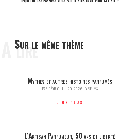
Lequel de ces parfums vous fait le plus envie pour cet été ?
A lire
Sur le même thème
Mythes et autres histoires parfumés
PAR
CÉDRIC
|
JUIL 20, 2026
|
PARFUMS
LIRE PLUS
L’Artisan Parfumeur, 50 ans de liberté