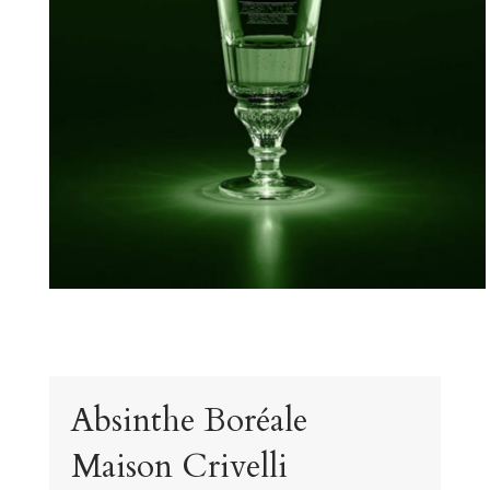
Absinthe Boréale
Maison Crivelli