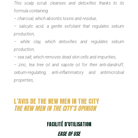
This scalp scrub cleanses and detoxifies thanks to its
formula containing:
– charcoal, which absorbs toxins and residue,
– salicylic acid, a gentle exfoliant that regulates sebum
production,
– white clay, which detoxifies and regulates sebum
production,
– sea salt, which removes dead skin cells and impurities,
– zinc, tea tree oil and sapote oil for their anti-dandruff,
sebum-regulating, anti-inflammatory and antimicrobial
properties,
L’AVIS DE THE NEW MEN IN THE CITY
THE NEW MEN IN THE CITY’S OPINION
FACILITÉ D’UTILISATION
EASE OF USE