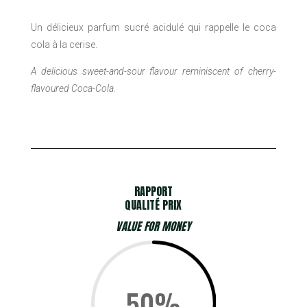
Un délicieux parfum sucré acidulé qui rappelle le coca
cola à la cerise.
A delicious sweet-and-sour flavour reminiscent of cherry-
flavoured Coca-Cola.
RAPPORT
QUALITÉ PRIX
VALUE FOR MONEY
50
%