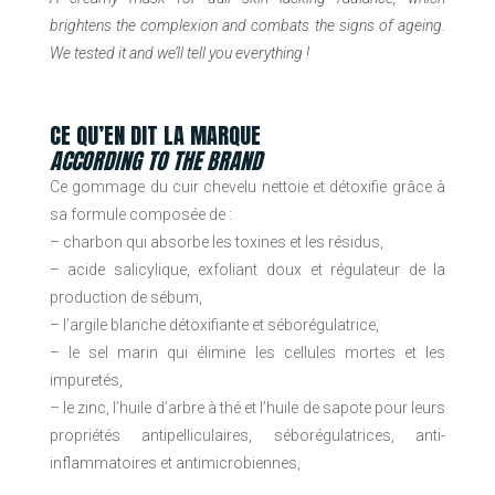
brightens the complexion and combats the signs of ageing.
We tested it and we’ll tell you everything !
CE QU’EN DIT LA MARQUE
ACCORDING TO THE BRAND
Ce gommage du cuir chevelu nettoie et détoxifie grâce à
sa formule composée de :
– charbon qui absorbe les toxines et les résidus,
– acide salicylique, exfoliant doux et régulateur de la
production de sébum,
– l’argile blanche détoxifiante et séborégulatrice,
– le sel marin qui élimine les cellules mortes et les
impuretés,
– le zinc, l’huile d’arbre à thé et l’huile de sapote pour leurs
propriétés antipelliculaires, séborégulatrices, anti-
inflammatoires et antimicrobiennes,