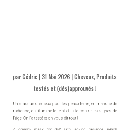
par
Cédric
|
31 Mai 2026
|
Cheveux
,
Produits
testés et (dés)approuvés !
Un masque crémeux pour les peaux terne, en manque de
radiance, qui illumine le teint et lutte contre les signes de
l’âge. On l’a testé et on vous dit tout !
A creamy mask for dull skin lacking radiance, which