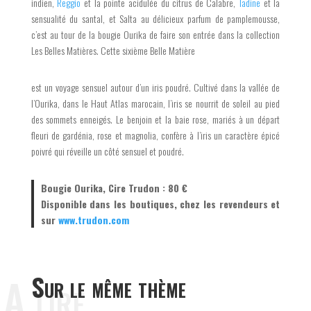
indien,
Reggio
et la pointe acidulée du citrus de Calabre,
Tadine
et la
sensualité du santal, et Salta au délicieux parfum de pamplemousse,
c’est au tour de la bougie Ourika de faire son entrée dans la collection
Les Belles Matières. Cette sixième Belle Matière
est un voyage sensuel autour d’un iris poudré. Cultivé dans la vallée de
l’Ourika, dans le Haut Atlas marocain, l’iris se nourrit de soleil au pied
des sommets enneigés. Le benjoin et la baie rose, mariés à un départ
fleuri de gardénia, rose et magnolia, confère à l’iris un caractère épicé
poivré qui réveille un côté sensuel et poudré.
Bougie Ourika, Cire Trudon : 80 €
Disponible dans les boutiques, chez les revendeurs et
sur
www.trudon.com
A lire
Sur le même thème