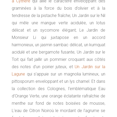
à Cythère
qui allie le caractère enveloppant des
graminées à la force du bois d’olivier et à la
tendresse de la pistache fraîche; Un Jardin sur le Nil
qui mêle une mangue verte acidulée, un lotus
délicat et un sycomore élégant; Le Jardin de
Monsieur Li qui juxtapose en un accord
harmonieux, un jasmin sambac délicat, un kumquat
acidulé et une bergamote fusante; Un Jardin sur le
Toit qui fait jaillir un pommier croquant aux côtés
des notes d’un poirier juteux, et
Un Jardin sur la
Lagune
qui s’appuie sur un magnolia lumineux, un
pittosporum enveloppant et un lys charnel. Et dans
la collection des Colognes, l’emblématique Eau
d’Orange Verte, une orange éclatante rafraîchie de
menthe sur fond de notes boisées de mousse,
L’eau de Citron Noiroù le mordant de l’agrume se